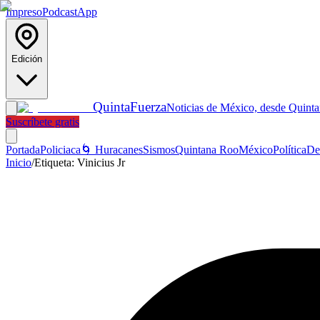
Impreso
Podcast
App
Edición
Quinta
Fuerza
Noticias de México, desde Quint
Suscríbete gratis
Portada
Policiaca
🌀 Huracanes
Sismos
Quintana Roo
México
Política
De
Inicio
/
Etiqueta:
Vinicius Jr