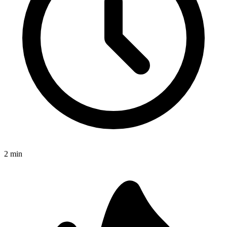
2
min