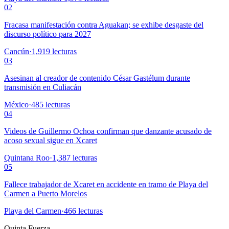
02
Fracasa manifestación contra Aguakan; se exhibe desgaste del
discurso político para 2027
Cancún
·
1,919
lecturas
03
Asesinan al creador de contenido César Gastélum durante
transmisión en Culiacán
México
·
485
lecturas
04
Videos de Guillermo Ochoa confirman que danzante acusado de
acoso sexual sigue en Xcaret
Quintana Roo
·
1,387
lecturas
05
Fallece trabajador de Xcaret en accidente en tramo de Playa del
Carmen a Puerto Morelos
Playa del Carmen
·
466
lecturas
Quinta Fuerza