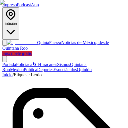
Impreso
Podcast
App
Edición
Noticias de México, desde
Quinta
Fuerza
Quintana Roo
Suscríbete gratis
Portada
Policiaca
🌀 Huracanes
Sismos
Quintana
Roo
México
Política
Deportes
Espectáculos
Opinión
Inicio
/
Etiqueta:
Lerdo