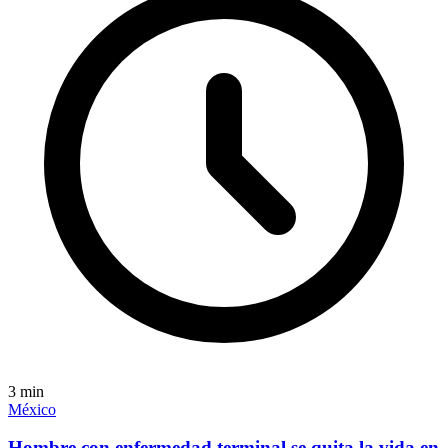
3
min
México
Hombre con enfermedad terminal se quita la vida en