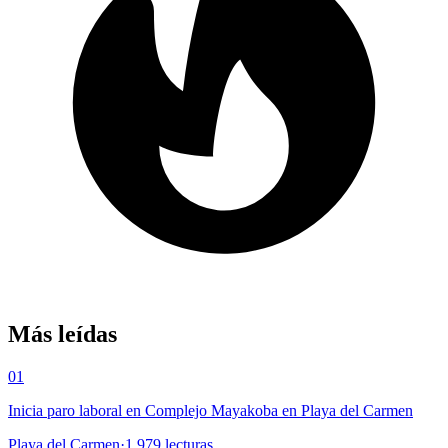
Más leídas
01
Inicia paro laboral en Complejo Mayakoba en Playa del Carmen
Playa del Carmen
·
1,979
lecturas