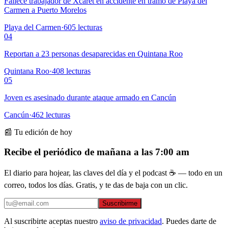
Fallece trabajador de Xcaret en accidente en tramo de Playa del
Carmen a Puerto Morelos
Playa del Carmen
·
605
lecturas
04
Reportan a 23 personas desaparecidas en Quintana Roo
Quintana Roo
·
408
lecturas
05
Joven es asesinado durante ataque armado en Cancún
Cancún
·
462
lecturas
📰 Tu edición de hoy
Recibe el periódico de mañana a las 7:00 am
El diario para hojear, las claves del día y el podcast ☕ — todo en un
correo, todos los días. Gratis, y te das de baja con un clic.
Suscribirme
Al suscribirte aceptas nuestro
aviso de privacidad
. Puedes darte de