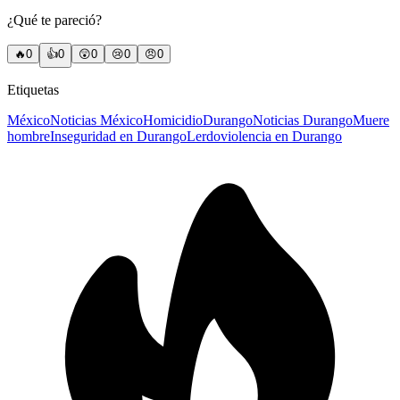
¿Qué te pareció?
🔥
0
👍
0
😲
0
😢
0
😠
0
Etiquetas
México
Noticias México
Homicidio
Durango
Noticias Durango
Muere
hombre
Inseguridad en Durango
Lerdo
violencia en Durango