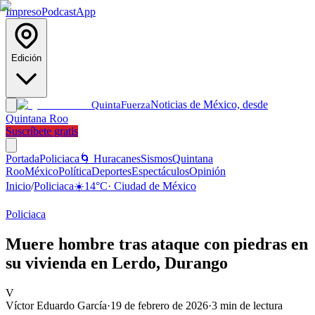
Impreso
Podcast
App
Edición
Noticias de México, desde
Quinta
Fuerza
Quintana Roo
Suscríbete gratis
Portada
Policiaca
🌀 Huracanes
Sismos
Quintana
Roo
México
Política
Deportes
Espectáculos
Opinión
Inicio
/
Policiaca
☀️
14
°C
·
Ciudad de México
Policiaca
Muere hombre tras ataque con piedras en
su vivienda en Lerdo, Durango
V
Víctor Eduardo García
·
19 de febrero de 2026
·
3
min de lectura