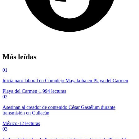
Más leídas
01
Inicia paro laboral en Complejo Mayakoba en Playa del Carmen
Playa del Carmen
·
1,994
lecturas
02
Asesinan al creador de contenido César Gastélum durante
transmisión en Culiacán
México
·
12
lecturas
03