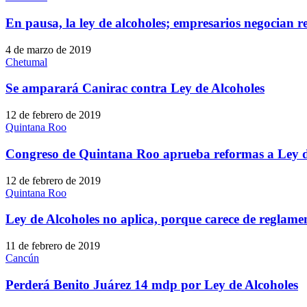
En pausa, la ley de alcoholes; empresarios negocian r
4 de marzo de 2019
Chetumal
Se amparará Canirac contra Ley de Alcoholes
12 de febrero de 2019
Quintana Roo
Congreso de Quintana Roo aprueba reformas a Ley d
12 de febrero de 2019
Quintana Roo
Ley de Alcoholes no aplica, porque carece de reglamen
11 de febrero de 2019
Cancún
Perderá Benito Juárez 14 mdp por Ley de Alcoholes