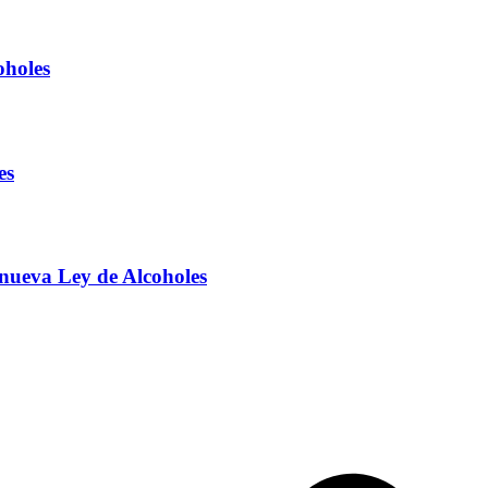
oholes
es
 nueva Ley de Alcoholes