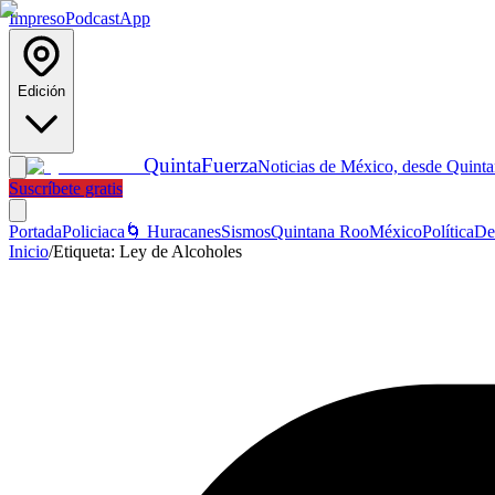
Impreso
Podcast
App
Edición
Quinta
Fuerza
Noticias de México, desde Quint
Suscríbete gratis
Portada
Policiaca
🌀 Huracanes
Sismos
Quintana Roo
México
Política
De
Inicio
/
Etiqueta:
Ley de Alcoholes