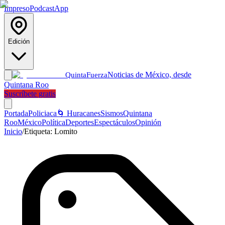
Impreso
Podcast
App
Edición
Noticias de México, desde
Quinta
Fuerza
Quintana Roo
Suscríbete gratis
Portada
Policiaca
🌀 Huracanes
Sismos
Quintana
Roo
México
Política
Deportes
Espectáculos
Opinión
Inicio
/
Etiqueta:
Lomito