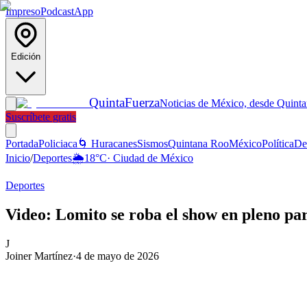
Impreso
Podcast
App
Edición
Quinta
Fuerza
Noticias de México, desde Quint
Suscríbete gratis
Portada
Policiaca
🌀 Huracanes
Sismos
Quintana Roo
México
Política
De
Inicio
/
Deportes
🌦️
18
°C
·
Ciudad de México
Deportes
Video: Lomito se roba el show en pleno par
J
Joiner Martínez
·
4 de mayo de 2026