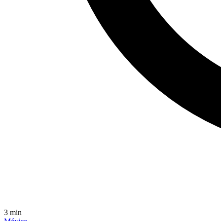
3
min