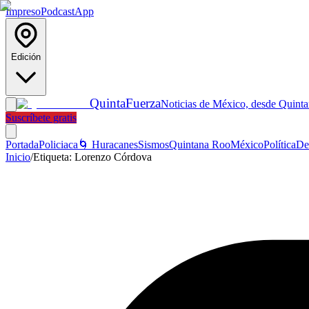
Impreso
Podcast
App
Edición
Quinta
Fuerza
Noticias de México, desde Quint
Suscríbete gratis
Portada
Policiaca
🌀 Huracanes
Sismos
Quintana Roo
México
Política
De
Inicio
/
Etiqueta:
Lorenzo Córdova