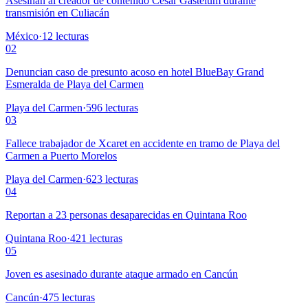
Asesinan al creador de contenido César Gastélum durante
transmisión en Culiacán
México
·
12
lecturas
02
Denuncian caso de presunto acoso en hotel BlueBay Grand
Esmeralda de Playa del Carmen
Playa del Carmen
·
596
lecturas
03
Fallece trabajador de Xcaret en accidente en tramo de Playa del
Carmen a Puerto Morelos
Playa del Carmen
·
623
lecturas
04
Reportan a 23 personas desaparecidas en Quintana Roo
Quintana Roo
·
421
lecturas
05
Joven es asesinado durante ataque armado en Cancún
Cancún
·
475
lecturas