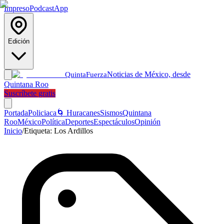
Impreso
Podcast
App
Edición
Noticias de México, desde
Quinta
Fuerza
Quintana Roo
Suscríbete gratis
Portada
Policiaca
🌀 Huracanes
Sismos
Quintana
Roo
México
Política
Deportes
Espectáculos
Opinión
Inicio
/
Etiqueta:
Los Ardillos