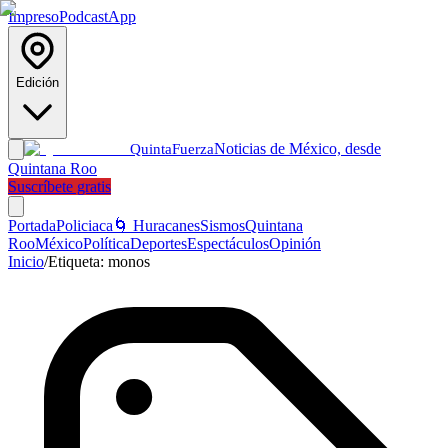
Impreso
Podcast
App
Edición
Noticias de México, desde
Quinta
Fuerza
Quintana Roo
Suscríbete gratis
Portada
Policiaca
🌀 Huracanes
Sismos
Quintana
Roo
México
Política
Deportes
Espectáculos
Opinión
Inicio
/
Etiqueta:
monos