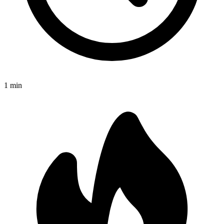
1
min