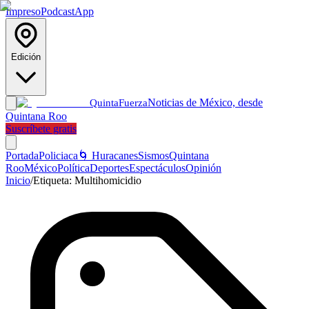
Impreso
Podcast
App
Edición
Noticias de México, desde
Quinta
Fuerza
Quintana Roo
Suscríbete gratis
Portada
Policiaca
🌀 Huracanes
Sismos
Quintana
Roo
México
Política
Deportes
Espectáculos
Opinión
Inicio
/
Etiqueta:
Multihomicidio