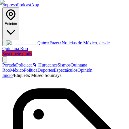
Impreso
Podcast
App
Edición
Noticias de México, desde
Quinta
Fuerza
Quintana Roo
Suscríbete gratis
Portada
Policiaca
🌀 Huracanes
Sismos
Quintana
Roo
México
Política
Deportes
Espectáculos
Opinión
Inicio
/
Etiqueta:
Museo Soumaya