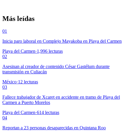
Más leídas
01
Inicia paro laboral en Complejo Mayakoba en Playa del Carmen
Playa del Carmen
·
1,996
lecturas
02
Asesinan al creador de contenido César Gastélum durante
transmisión en Culiacán
México
·
12
lecturas
03
Fallece trabajador de Xcaret en accidente en tramo de Playa del
Carmen a Puerto Morelos
Playa del Carmen
·
614
lecturas
04
Reportan a 23 personas desaparecidas en Quintana Roo