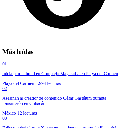
Más leídas
01
Inicia paro laboral en Complejo Mayakoba en Playa del Carmen
Playa del Carmen
·
1,994
lecturas
02
Asesinan al creador de contenido César Gastélum durante
transmisión en Culiacán
México
·
12
lecturas
03
Fallece trabajador de Xcaret en accidente en tramo de Playa del