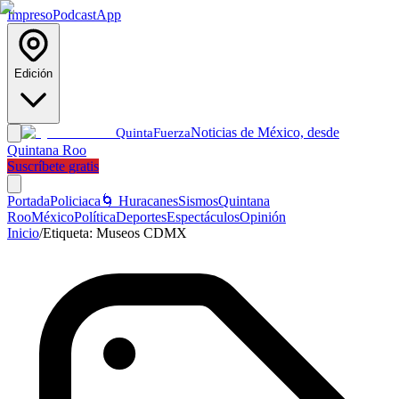
Impreso
Podcast
App
Edición
Noticias de México, desde
Quinta
Fuerza
Quintana Roo
Suscríbete gratis
Portada
Policiaca
🌀 Huracanes
Sismos
Quintana
Roo
México
Política
Deportes
Espectáculos
Opinión
Inicio
/
Etiqueta:
Museos CDMX