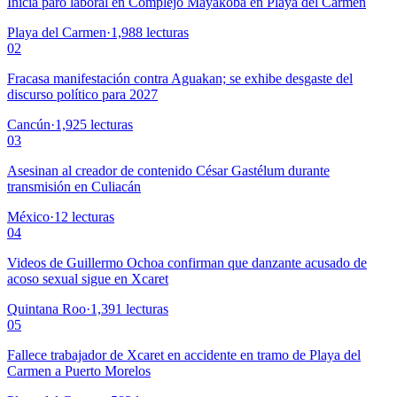
Inicia paro laboral en Complejo Mayakoba en Playa del Carmen
Playa del Carmen
·
1,988
lecturas
02
Fracasa manifestación contra Aguakan; se exhibe desgaste del
discurso político para 2027
Cancún
·
1,925
lecturas
03
Asesinan al creador de contenido César Gastélum durante
transmisión en Culiacán
México
·
12
lecturas
04
Videos de Guillermo Ochoa confirman que danzante acusado de
acoso sexual sigue en Xcaret
Quintana Roo
·
1,391
lecturas
05
Fallece trabajador de Xcaret en accidente en tramo de Playa del
Carmen a Puerto Morelos