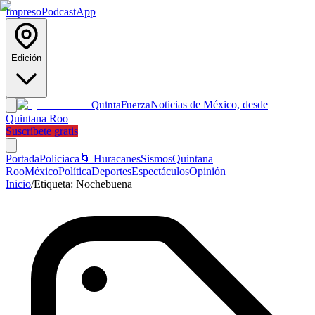
Impreso
Podcast
App
Edición
Noticias de México, desde
Quinta
Fuerza
Quintana Roo
Suscríbete gratis
Portada
Policiaca
🌀 Huracanes
Sismos
Quintana
Roo
México
Política
Deportes
Espectáculos
Opinión
Inicio
/
Etiqueta:
Nochebuena