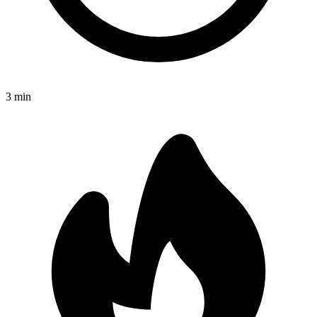
3
min