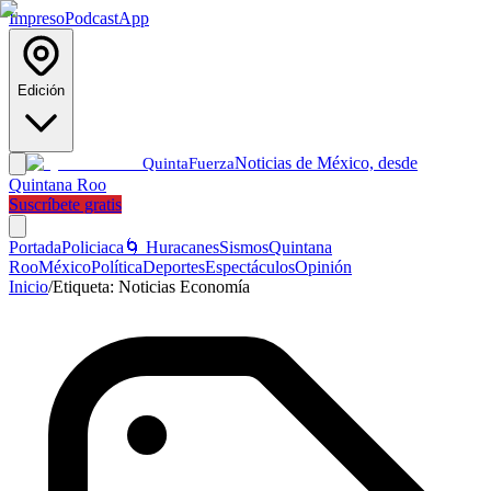
Impreso
Podcast
App
Edición
Noticias de México, desde
Quinta
Fuerza
Quintana Roo
Suscríbete gratis
Portada
Policiaca
🌀 Huracanes
Sismos
Quintana
Roo
México
Política
Deportes
Espectáculos
Opinión
Inicio
/
Etiqueta:
Noticias Economía