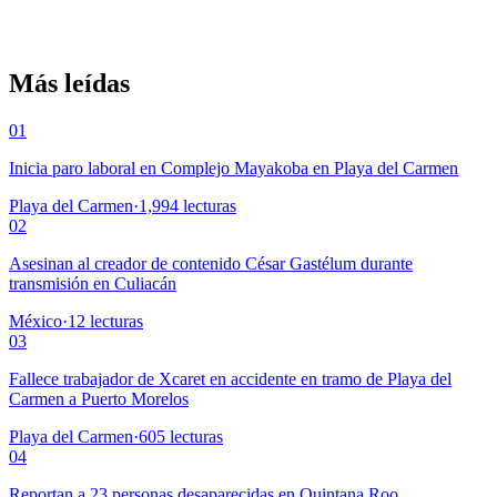
Más leídas
01
Inicia paro laboral en Complejo Mayakoba en Playa del Carmen
Playa del Carmen
·
1,994
lecturas
02
Asesinan al creador de contenido César Gastélum durante
transmisión en Culiacán
México
·
12
lecturas
03
Fallece trabajador de Xcaret en accidente en tramo de Playa del
Carmen a Puerto Morelos
Playa del Carmen
·
605
lecturas
04
Reportan a 23 personas desaparecidas en Quintana Roo