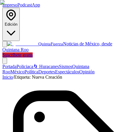
Impreso
Podcast
App
Edición
Noticias de México, desde
Quinta
Fuerza
Quintana Roo
Suscríbete gratis
Portada
Policiaca
🌀 Huracanes
Sismos
Quintana
Roo
México
Política
Deportes
Espectáculos
Opinión
Inicio
/
Etiqueta:
Nueva Creación