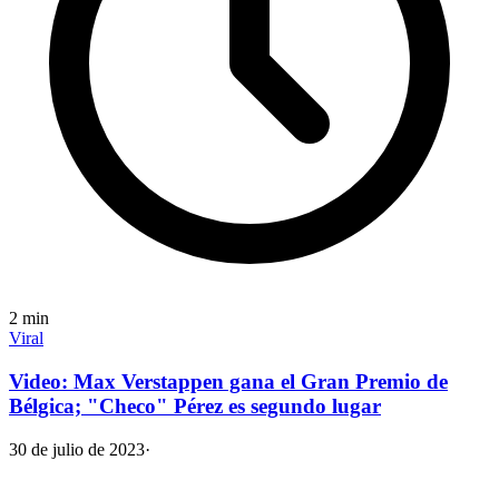
2
min
Viral
Video: Max Verstappen gana el Gran Premio de
Bélgica; "Checo" Pérez es segundo lugar
30 de julio de 2023
·