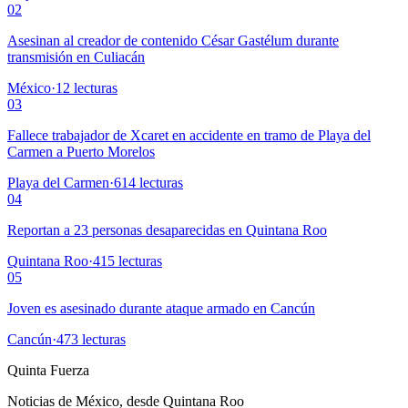
02
Asesinan al creador de contenido César Gastélum durante
transmisión en Culiacán
México
·
12
lecturas
03
Fallece trabajador de Xcaret en accidente en tramo de Playa del
Carmen a Puerto Morelos
Playa del Carmen
·
614
lecturas
04
Reportan a 23 personas desaparecidas en Quintana Roo
Quintana Roo
·
415
lecturas
05
Joven es asesinado durante ataque armado en Cancún
Cancún
·
473
lecturas
Quinta Fuerza
Noticias de México, desde Quintana Roo