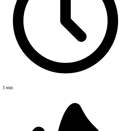
3
min