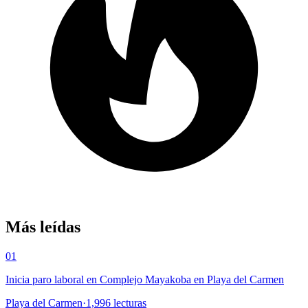
Más leídas
01
Inicia paro laboral en Complejo Mayakoba en Playa del Carmen
Playa del Carmen
·
1,996
lecturas