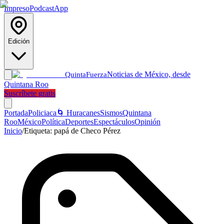
Impreso
Podcast
App
Edición
Noticias de México, desde
Quinta
Fuerza
Quintana Roo
Suscríbete gratis
Portada
Policiaca
🌀 Huracanes
Sismos
Quintana
Roo
México
Política
Deportes
Espectáculos
Opinión
Inicio
/
Etiqueta:
papá de Checo Pérez