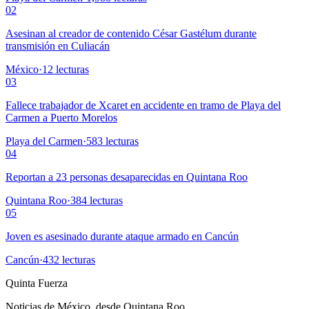
02
Asesinan al creador de contenido César Gastélum durante
transmisión en Culiacán
México
·
12
lecturas
03
Fallece trabajador de Xcaret en accidente en tramo de Playa del
Carmen a Puerto Morelos
Playa del Carmen
·
583
lecturas
04
Reportan a 23 personas desaparecidas en Quintana Roo
Quintana Roo
·
384
lecturas
05
Joven es asesinado durante ataque armado en Cancún
Cancún
·
432
lecturas
Quinta Fuerza
Noticias de México, desde Quintana Roo