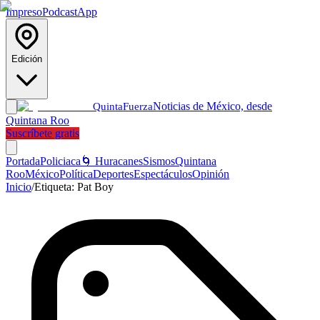
Impreso
Podcast
App
Edición
Noticias de México, desde
Quinta
Fuerza
Quintana Roo
Suscríbete gratis
Portada
Policiaca
🌀 Huracanes
Sismos
Quintana
Roo
México
Política
Deportes
Espectáculos
Opinión
Inicio
/
Etiqueta:
Pat Boy