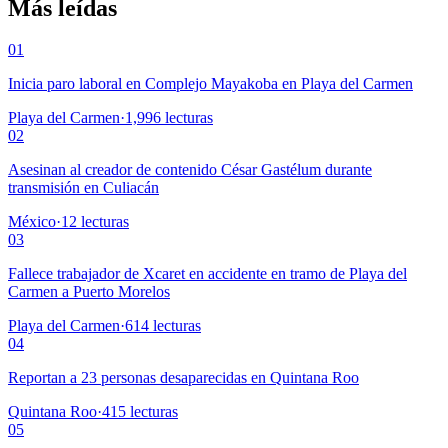
Más leídas
01
Inicia paro laboral en Complejo Mayakoba en Playa del Carmen
Playa del Carmen
·
1,996
lecturas
02
Asesinan al creador de contenido César Gastélum durante
transmisión en Culiacán
México
·
12
lecturas
03
Fallece trabajador de Xcaret en accidente en tramo de Playa del
Carmen a Puerto Morelos
Playa del Carmen
·
614
lecturas
04
Reportan a 23 personas desaparecidas en Quintana Roo
Quintana Roo
·
415
lecturas
05