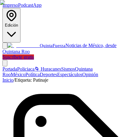
Impreso
Podcast
App
Edición
Noticias de México, desde
Quinta
Fuerza
Quintana Roo
Suscríbete gratis
Portada
Policiaca
🌀 Huracanes
Sismos
Quintana
Roo
México
Política
Deportes
Espectáculos
Opinión
Inicio
/
Etiqueta:
Patinaje