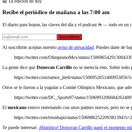
📰 Tu edición de hoy
Recibe el periódico de mañana a las 7:00 am
El diario para hojear, las claves del día y el podcast ☕ — todo en un co
Suscribirme
Al suscribirte aceptas nuestro
aviso de privacidad
. Puedes darte de ba
https://twitter.com/OlimpismoMex/status/150696542913
La gente dice que
Donovan Carrillo
no se merecía esto. Sobre todo p
https://twitter.com/ramos_jireh/status/15069526514009
Otros se le fueron a la yugular a Comité Olímpico Mexicano, que ade
https://twitter.com/DC_Sports97/status/1506993206684
El
mexicano
estuvo entrenando con unos patines nuevos, pero no se p
https://twitter.com/trionbajio/status/1506986252209381
Te puede interesar:
¡Histórico! Donovan Carrillo ganó el momento m