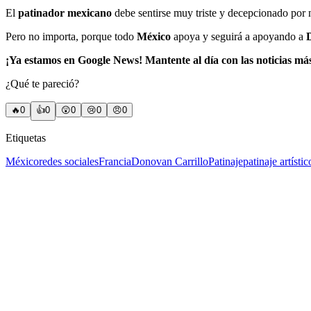
El
patinador mexicano
debe sentirse muy triste y decepcionado por n
Pero no importa, porque todo
México
apoya y seguirá a apoyando a
¡Ya estamos en Google News! Mantente al día con las noticias má
¿Qué te pareció?
🔥
0
👍
0
😲
0
😢
0
😠
0
Etiquetas
México
redes sociales
Francia
Donovan Carrillo
Patinaje
patinaje artístic