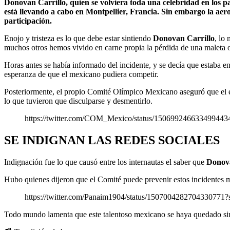
Donovan Carrillo, quien se volviera toda una celebridad en los pa
está llevando a cabo en Montpellier, Francia. Sin embargo la aero
participación.
Enojo y tristeza es lo que debe estar sintiendo
Donovan Carrillo
, lo
muchos otros hemos vivido en carne propia la pérdida de una maleta o
Horas antes se había informado del incidente, y se decía que estaba en
esperanza de que el mexicano pudiera competir.
Posteriormente, el propio Comité Olímpico Mexicano aseguró que el e
lo que tuvieron que disculparse y desmentirlo.
https://twitter.com/COM_Mexico/status/1506992466334
SE INDIGNAN LAS REDES SOCIALES
Indignación fue lo que causó entre los internautas el saber que
Donova
Hubo quienes dijeron que el Comité puede prevenir estos incidentes ma
https://twitter.com/Panaim1904/status/15070042827043
Todo mundo lamenta que este talentoso mexicano se haya quedado sin 