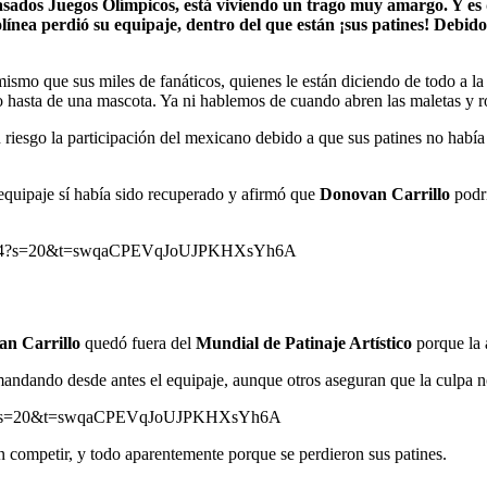
sados Juegos Olímpicos, está viviendo un trago muy amargo. Y es qu
línea perdió su equipaje, dentro del que están ¡sus patines! Debido
 mismo que sus miles de fanáticos, quienes le están diciendo de todo a la 
 hasta de una mascota. Ya ni hablemos de cuando abren las maletas y ro
 riesgo la participación del mexicano debido a que sus patines no había
quipaje sí había sido recuperado y afirmó que
Donovan Carrillo
podrí
994434?s=20&t=swqaCPEVqJoUJPKHXsYh6A
n Carrillo
quedó fuera del
Mundial de Patinaje Artístico
porque la a
ndando desde antes el equipaje, aunque otros aseguran que la culpa no e
30771?s=20&t=swqaCPEVqJoUJPKHXsYh6A
competir, y todo aparentemente porque se perdieron sus patines.