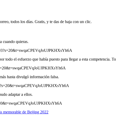
rreo, todos los días. Gratis, y te das de baja con un clic.
ja cuando quieras.
0043393?s=20&t=swqaCPEVqJoUJPKHXsYh6A
or todo el esfuerzo que había puesto para llegar a esta competencia. T
53856?s=20&t=swqaCPEVqJoUJPKHXsYh6A
más hasta divulgó información falsa.
262409?s=20&t=swqaCPEVqJoUJPKHXsYh6A
udo adaptar a ellos.
394?s=20&t=swqaCPEVqJoUJPKHXsYh6A
ás memorable de Beijing 2022