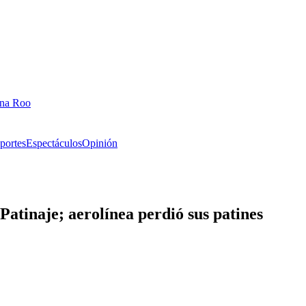
ana Roo
portes
Espectáculos
Opinión
Patinaje; aerolínea perdió sus patines