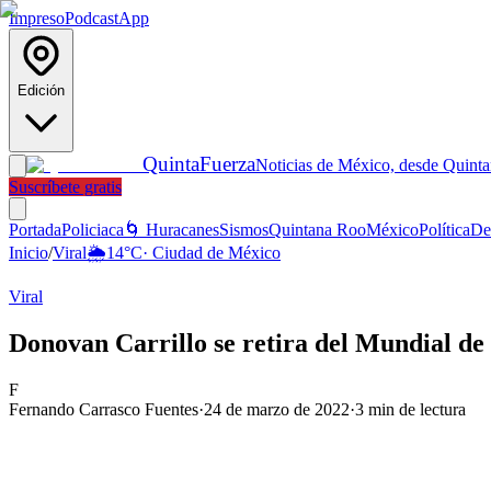
Impreso
Podcast
App
Edición
Quinta
Fuerza
Noticias de México, desde Quint
Suscríbete gratis
Portada
Policiaca
🌀 Huracanes
Sismos
Quintana Roo
México
Política
De
Inicio
/
Viral
🌦️
14
°C
·
Ciudad de México
Viral
Donovan Carrillo se retira del Mundial de 
F
Fernando Carrasco Fuentes
·
24 de marzo de 2022
·
3
min de lectura