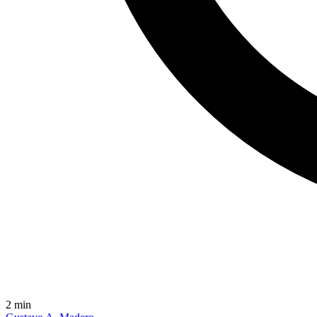
2
min