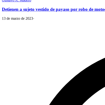
Gustavo A. Madero
Detienen a sujeto vestido de payaso por robo de mot
13 de marzo de 2023
·