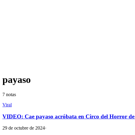
payaso
7
notas
Viral
VIDEO: Cae payaso acróbata en Circo del Horror d
29 de octubre de 2024
·