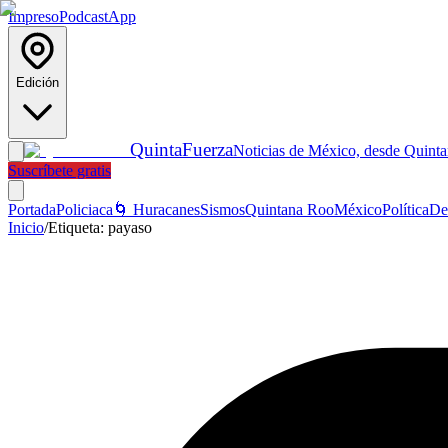
Impreso
Podcast
App
Edición
Quinta
Fuerza
Noticias de México, desde Quint
Suscríbete gratis
Portada
Policiaca
🌀 Huracanes
Sismos
Quintana Roo
México
Política
De
Inicio
/
Etiqueta:
payaso