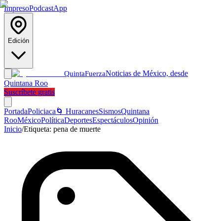
Impreso
Podcast
App
Edición
Noticias de México, desde
Quinta
Fuerza
Quintana Roo
Suscríbete gratis
Portada
Policiaca
🌀 Huracanes
Sismos
Quintana
Roo
México
Política
Deportes
Espectáculos
Opinión
Inicio
/
Etiqueta:
pena de muerte