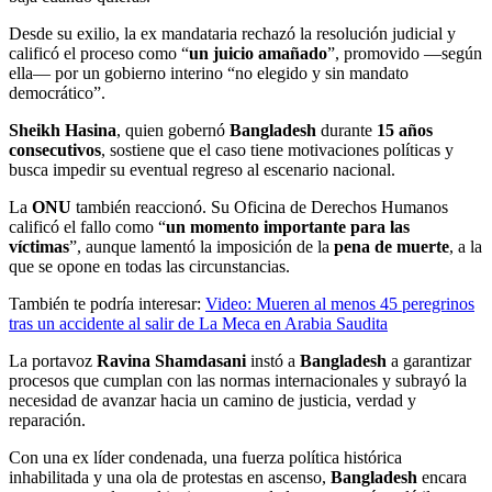
Desde su exilio, la ex mandataria rechazó la resolución judicial y
calificó el proceso como “
un juicio amañado
”, promovido —según
ella— por un gobierno interino “no elegido y sin mandato
democrático”.
Sheikh Hasina
, quien gobernó
Bangladesh
durante
15 años
consecutivos
, sostiene que el caso tiene motivaciones políticas y
busca impedir su eventual regreso al escenario nacional.
La
ONU
también reaccionó. Su Oficina de Derechos Humanos
calificó el fallo como “
un momento importante para las
víctimas
”, aunque lamentó la imposición de la
pena de muerte
, a la
que se opone en todas las circunstancias.
También te podría interesar:
Video: Mueren al menos 45 peregrinos
tras un accidente al salir de La Meca en Arabia Saudita
La portavoz
Ravina Shamdasani
instó a
Bangladesh
a garantizar
procesos que cumplan con las normas internacionales y subrayó la
necesidad de avanzar hacia un camino de justicia, verdad y
reparación.
Con una ex líder condenada, una fuerza política histórica
inhabilitada y una ola de protestas en ascenso,
Bangladesh
encara