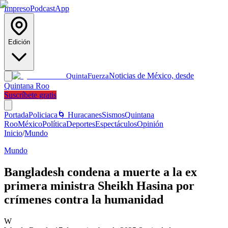
Impreso
Podcast
App
Edición
Noticias de México, desde
Quinta
Fuerza
Quintana Roo
Suscríbete gratis
Portada
Policiaca
🌀 Huracanes
Sismos
Quintana
Roo
México
Política
Deportes
Espectáculos
Opinión
Inicio
/
Mundo
Mundo
Bangladesh condena a muerte a la ex
primera ministra Sheikh Hasina por
crímenes contra la humanidad
W