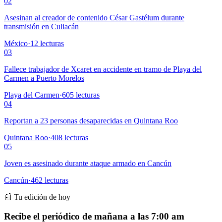
02
Asesinan al creador de contenido César Gastélum durante
transmisión en Culiacán
México
·
12
lecturas
03
Fallece trabajador de Xcaret en accidente en tramo de Playa del
Carmen a Puerto Morelos
Playa del Carmen
·
605
lecturas
04
Reportan a 23 personas desaparecidas en Quintana Roo
Quintana Roo
·
408
lecturas
05
Joven es asesinado durante ataque armado en Cancún
Cancún
·
462
lecturas
📰 Tu edición de hoy
Recibe el periódico de mañana a las 7:00 am