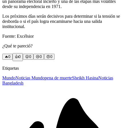
un panorama electoral incierto y una de las etapas más volátiles
desde su independencia en 1971.
Los próximos días serán decisivos para determinar si la tensión se
desborda o si el país logra encaminarse hacia una salida
institucional.
Fuente: Excélsior
¿Qué te pareció?
🔥
0
👍
0
😲
0
😢
0
😠
0
Etiquetas
Mundo
Noticias Mundo
pena de muerte
Sheikh Hasina
Noticias
Bangladesh