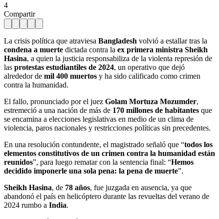
4
Compartir
La crisis política que atraviesa
Bangladesh
volvió a estallar tras la
condena a muerte
dictada contra la
ex primera ministra Sheikh
Hasina
, a quien la justicia responsabiliza de la violenta represión de
las
protestas estudiantiles de 2024
, un operativo que dejó
alrededor de
mil 400 muertos
y ha sido calificado como crimen
contra la humanidad.
El fallo, pronunciado por el juez
Golam Mortuza Mozumder
,
estremeció a una nación de más de
170 millones de habitantes
que
se encamina a elecciones legislativas en medio de un clima de
violencia, paros nacionales y restricciones políticas sin precedentes.
En una resolución contundente, el magistrado señaló que “
todos los
elementos constitutivos de un crimen contra la humanidad están
reunidos
”, para luego rematar con la sentencia final: “
Hemos
decidido imponerle una sola pena: la pena de muerte
”.
Sheikh Hasina
, de
78 años
, fue juzgada en ausencia, ya que
abandonó el país en helicóptero durante las revueltas del verano de
2024 rumbo a
India
.