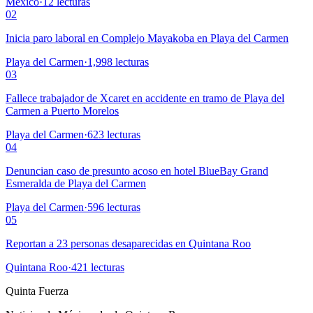
México
·
12
lecturas
02
Inicia paro laboral en Complejo Mayakoba en Playa del Carmen
Playa del Carmen
·
1,998
lecturas
03
Fallece trabajador de Xcaret en accidente en tramo de Playa del
Carmen a Puerto Morelos
Playa del Carmen
·
623
lecturas
04
Denuncian caso de presunto acoso en hotel BlueBay Grand
Esmeralda de Playa del Carmen
Playa del Carmen
·
596
lecturas
05
Reportan a 23 personas desaparecidas en Quintana Roo
Quintana Roo
·
421
lecturas
Quinta Fuerza