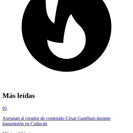
Más leídas
01
Asesinan al creador de contenido César Gastélum durante
transmisión en Culiacán