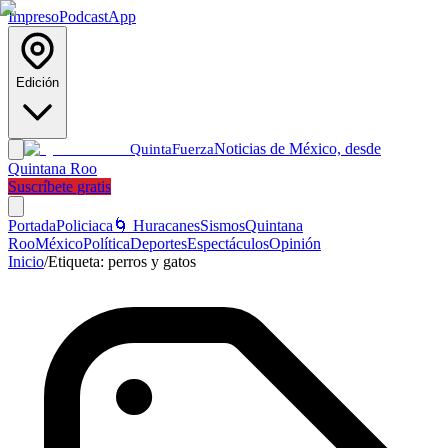
Impreso
Podcast
App
Edición
Noticias de México, desde
Quinta
Fuerza
Quintana Roo
Suscríbete gratis
Portada
Policiaca
🌀 Huracanes
Sismos
Quintana
Roo
México
Política
Deportes
Espectáculos
Opinión
Inicio
/
Etiqueta:
perros y gatos