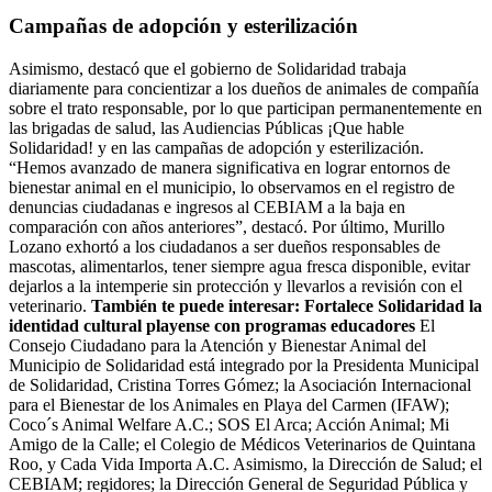
Campañas de adopción y esterilización
Asimismo, destacó que el gobierno de Solidaridad trabaja
diariamente para concientizar a los dueños de animales de compañía
sobre el trato responsable, por lo que participan permanentemente en
las brigadas de salud, las Audiencias Públicas ¡Que hable
Solidaridad! y en las campañas de adopción y esterilización.
“Hemos avanzado de manera significativa en lograr entornos de
bienestar animal en el municipio, lo observamos en el registro de
denuncias ciudadanas e ingresos al CEBIAM a la baja en
comparación con años anteriores”, destacó. Por último, Murillo
Lozano exhortó a los ciudadanos a ser dueños responsables de
mascotas, alimentarlos, tener siempre agua fresca disponible, evitar
dejarlos a la intemperie sin protección y llevarlos a revisión con el
veterinario.
También te puede interesar: Fortalece Solidaridad la
identidad cultural playense con programas educadores
El
Consejo Ciudadano para la Atención y Bienestar Animal del
Municipio de Solidaridad está integrado por la Presidenta Municipal
de Solidaridad, Cristina Torres Gómez; la Asociación Internacional
para el Bienestar de los Animales en Playa del Carmen (IFAW);
Coco´s Animal Welfare A.C.; SOS El Arca; Acción Animal; Mi
Amigo de la Calle; el Colegio de Médicos Veterinarios de Quintana
Roo, y Cada Vida Importa A.C. Asimismo, la Dirección de Salud; el
CEBIAM; regidores; la Dirección General de Seguridad Pública y