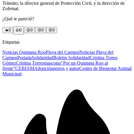
Tránsito; la director general de Protección Civil, y la dirección de
Zofemat.
¿Qué te pareció?
🔥
0
👍
0
😲
0
😢
0
😠
0
Etiquetas
Noticias Quintana Roo
Playa del Carmen
Noticias Playa del
Carmen
Portada
Solidaridad
Boletin Solidaridad
Cristina Torres
Gómez
Cristina Torres
mascotas
"Por un Quintana Roo al
frente"
CEBIAM
Adopción
perros y gatos
Centro de Bienestar Animal
Municipal