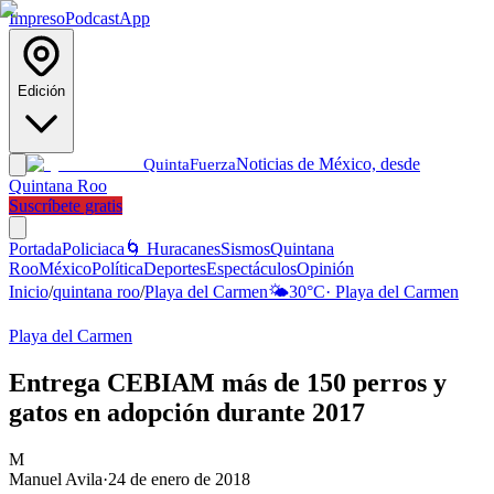
Impreso
Podcast
App
Edición
Noticias de México, desde
Quinta
Fuerza
Quintana Roo
Suscríbete gratis
Portada
Policiaca
🌀 Huracanes
Sismos
Quintana
Roo
México
Política
Deportes
Espectáculos
Opinión
Inicio
/
quintana roo
/
Playa del Carmen
🌤️
30
°C
·
Playa del Carmen
Playa del Carmen
Entrega CEBIAM más de 150 perros y
gatos en adopción durante 2017
M
Manuel Avila
·
24 de enero de 2018