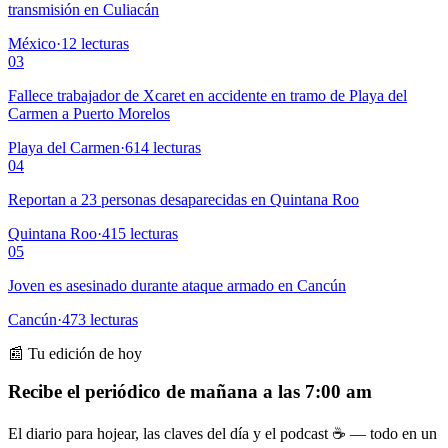
transmisión en Culiacán
México
·
12
lecturas
03
Fallece trabajador de Xcaret en accidente en tramo de Playa del
Carmen a Puerto Morelos
Playa del Carmen
·
614
lecturas
04
Reportan a 23 personas desaparecidas en Quintana Roo
Quintana Roo
·
415
lecturas
05
Joven es asesinado durante ataque armado en Cancún
Cancún
·
473
lecturas
📰 Tu edición de hoy
Recibe el periódico de mañana a las 7:00 am
El diario para hojear, las claves del día y el podcast ☕ — todo en un