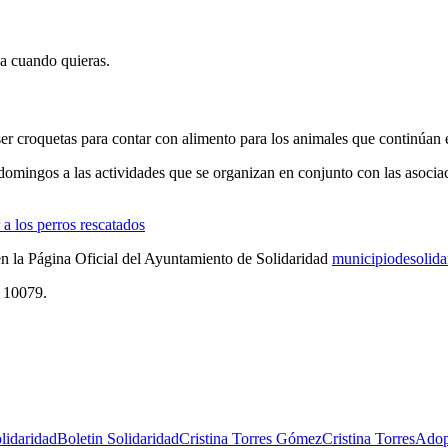
ja cuando quieras.
er croquetas para contar con alimento para los animales que continúan 
mingos a las actividades que se organizan en conjunto con las asocia
a los perros rescatados
 en la Página Oficial del Ayuntamiento de Solidaridad
municipiodesolida
. 10079.
lidaridad
Boletin Solidaridad
Cristina Torres Gómez
Cristina Torres
Adop