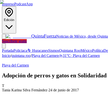
Impreso
Podcast
App
Edición
Quinta
Fuerza
Noticias de México, desde Quint
Suscríbete gratis
Portada
Policiaca
🌀 Huracanes
Sismos
Quintana Roo
México
Política
De
Inicio
/
quintana roo
/
Playa del Carmen
⛈️
31
°C
·
Playa del Carmen
Playa del Carmen
Adopción de perros y gatos en Solidaridad
T
Tania Karina Silva Fernández
·
24 de junio de 2017