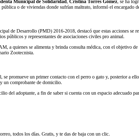
identa Municipal de Solidaridad
,
Cristina Torres Gómez
, se ha log
ública o de viviendas donde sufrían maltrato, informó el encargado de
cipal de Desarrollo (PMD) 2016-2018, destacó que estas acciones se re
os públicos y representantes de asociaciones civiles pro animal.
, a quienes se alimenta y brinda consulta médica, con el objetivo de 
nario Zootecnista.
se promueve un primer contacto con el perro o gato y, posterior a ello,
n y un comprobante de domicilio.
ilio del adoptante, a fin de saber si cuenta con un espacio adecuado p
rreo, todos los días. Gratis, y te das de baja con un clic.