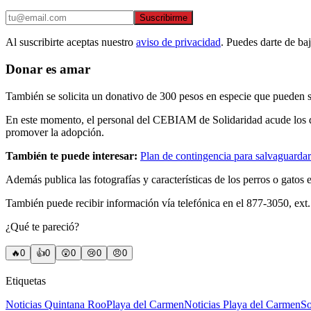
Suscribirme
Al suscribirte aceptas nuestro
aviso de privacidad
. Puedes darte de ba
Donar es amar
También se solicita un donativo de 300 pesos en especie que pueden s
En este momento, el personal del CEBIAM de Solidaridad acude los do
promover la adopción.
También te puede interesar:
Plan de contingencia para salvaguardar 
Además publica las fotografías y características de los perros o gatos
También puede recibir información vía telefónica en el 877-3050, ext
¿Qué te pareció?
🔥
0
👍
0
😲
0
😢
0
😠
0
Etiquetas
Noticias Quintana Roo
Playa del Carmen
Noticias Playa del Carmen
So