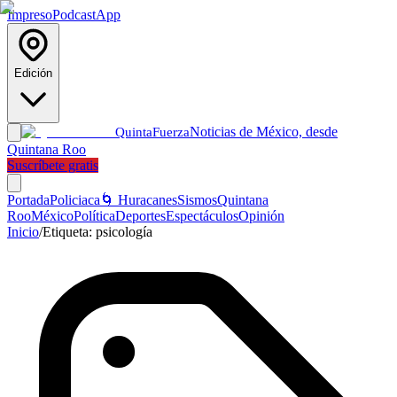
Impreso
Podcast
App
Edición
Noticias de México, desde
Quinta
Fuerza
Quintana Roo
Suscríbete gratis
Portada
Policiaca
🌀 Huracanes
Sismos
Quintana
Roo
México
Política
Deportes
Espectáculos
Opinión
Inicio
/
Etiqueta:
psicología