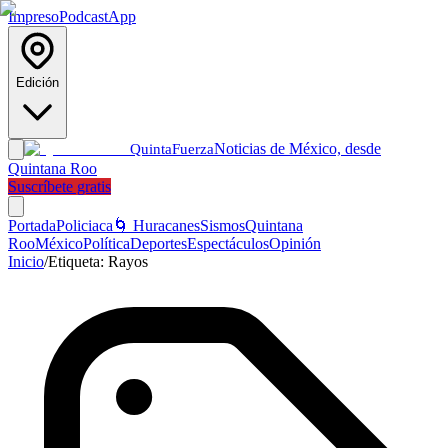
Impreso
Podcast
App
Edición
Noticias de México, desde
Quinta
Fuerza
Quintana Roo
Suscríbete gratis
Portada
Policiaca
🌀 Huracanes
Sismos
Quintana
Roo
México
Política
Deportes
Espectáculos
Opinión
Inicio
/
Etiqueta:
Rayos