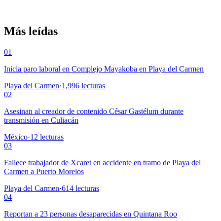
Más leídas
01
Inicia paro laboral en Complejo Mayakoba en Playa del Carmen
Playa del Carmen
·
1,996
lecturas
02
Asesinan al creador de contenido César Gastélum durante
transmisión en Culiacán
México
·
12
lecturas
03
Fallece trabajador de Xcaret en accidente en tramo de Playa del
Carmen a Puerto Morelos
Playa del Carmen
·
614
lecturas
04
Reportan a 23 personas desaparecidas en Quintana Roo