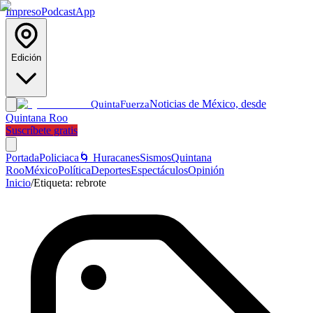
Impreso
Podcast
App
Edición
Noticias de México, desde
Quinta
Fuerza
Quintana Roo
Suscríbete gratis
Portada
Policiaca
🌀 Huracanes
Sismos
Quintana
Roo
México
Política
Deportes
Espectáculos
Opinión
Inicio
/
Etiqueta:
rebrote