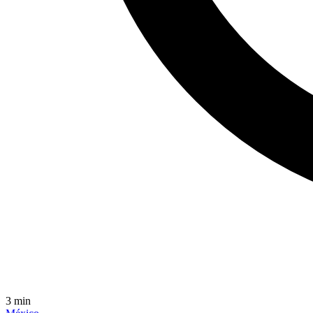
3
min