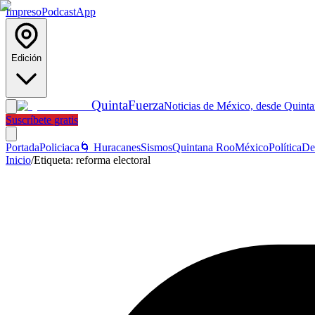
Impreso
Podcast
App
Edición
Quinta
Fuerza
Noticias de México, desde Quint
Suscríbete gratis
Portada
Policiaca
🌀 Huracanes
Sismos
Quintana Roo
México
Política
De
Inicio
/
Etiqueta:
reforma electoral