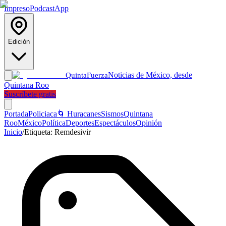
Impreso
Podcast
App
Edición
Noticias de México, desde
Quinta
Fuerza
Quintana Roo
Suscríbete gratis
Portada
Policiaca
🌀 Huracanes
Sismos
Quintana
Roo
México
Política
Deportes
Espectáculos
Opinión
Inicio
/
Etiqueta:
Remdesivir