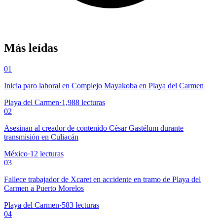
Más leídas
01
Inicia paro laboral en Complejo Mayakoba en Playa del Carmen
Playa del Carmen
·
1,988
lecturas
02
Asesinan al creador de contenido César Gastélum durante
transmisión en Culiacán
México
·
12
lecturas
03
Fallece trabajador de Xcaret en accidente en tramo de Playa del
Carmen a Puerto Morelos
Playa del Carmen
·
583
lecturas
04