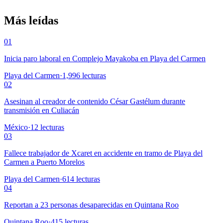
Más leídas
01
Inicia paro laboral en Complejo Mayakoba en Playa del Carmen
Playa del Carmen
·
1,996
lecturas
02
Asesinan al creador de contenido César Gastélum durante
transmisión en Culiacán
México
·
12
lecturas
03
Fallece trabajador de Xcaret en accidente en tramo de Playa del
Carmen a Puerto Morelos
Playa del Carmen
·
614
lecturas
04
Reportan a 23 personas desaparecidas en Quintana Roo
Quintana Roo
·
415
lecturas