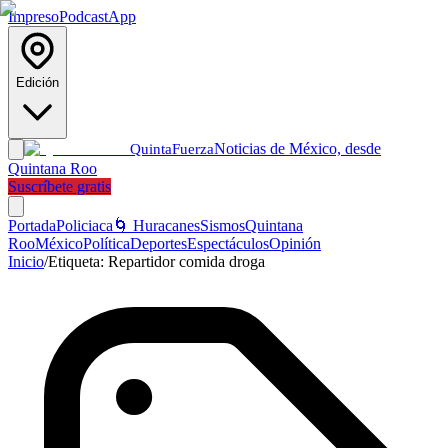
Impreso
Podcast
App
Edición
Noticias de México, desde
Quinta
Fuerza
Quintana Roo
Suscríbete gratis
Portada
Policiaca
🌀 Huracanes
Sismos
Quintana
Roo
México
Política
Deportes
Espectáculos
Opinión
Inicio
/
Etiqueta:
Repartidor comida droga