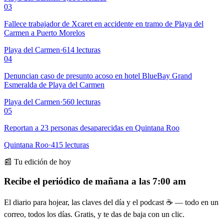
03
Fallece trabajador de Xcaret en accidente en tramo de Playa del
Carmen a Puerto Morelos
Playa del Carmen
·
614
lecturas
04
Denuncian caso de presunto acoso en hotel BlueBay Grand
Esmeralda de Playa del Carmen
Playa del Carmen
·
560
lecturas
05
Reportan a 23 personas desaparecidas en Quintana Roo
Quintana Roo
·
415
lecturas
📰 Tu edición de hoy
Recibe el periódico de mañana a las 7:00 am
El diario para hojear, las claves del día y el podcast ☕ — todo en un
correo, todos los días. Gratis, y te das de baja con un clic.