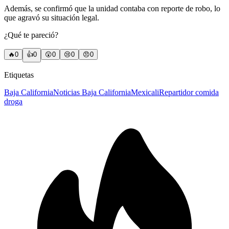
Además, se confirmó que la unidad contaba con reporte de robo, lo
que agravó su situación legal.
¿Qué te pareció?
🔥
0
👍
0
😲
0
😢
0
😠
0
Etiquetas
Baja California
Noticias Baja California
Mexicali
Repartidor comida
droga