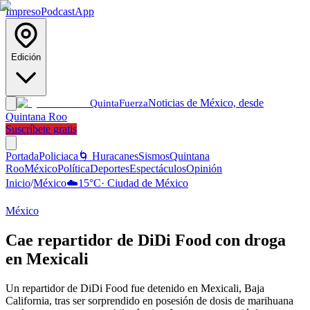
Impreso
Podcast
App
Edición
Noticias de México, desde
Quinta
Fuerza
Quintana Roo
Suscríbete gratis
Portada
Policiaca
🌀 Huracanes
Sismos
Quintana
Roo
México
Política
Deportes
Espectáculos
Opinión
Inicio
/
México
☁️
15
°C
·
Ciudad de México
México
Cae repartidor de DiDi Food con droga
en Mexicali
Un repartidor de DiDi Food fue detenido en Mexicali, Baja
California, tras ser sorprendido en posesión de dosis de marihuana