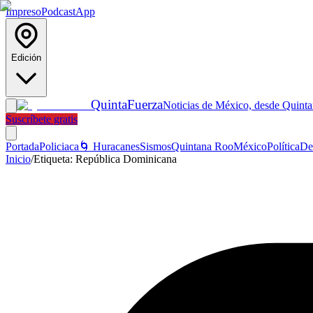
Impreso
Podcast
App
Edición
Quinta
Fuerza
Noticias de México, desde Quint
Suscríbete gratis
Portada
Policiaca
🌀 Huracanes
Sismos
Quintana Roo
México
Política
De
Inicio
/
Etiqueta:
República Dominicana