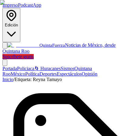
Impreso
Podcast
App
Edición
Noticias de México, desde
Quinta
Fuerza
Quintana Roo
Suscríbete gratis
Portada
Policiaca
🌀 Huracanes
Sismos
Quintana
Roo
México
Política
Deportes
Espectáculos
Opinión
Inicio
/
Etiqueta:
Reyna Tamayo