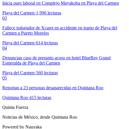
Inicia paro laboral en Complejo Mayakoba en Playa del Carmen
Playa del Carmen
·
1,996
lecturas
03
Fallece trabajador de Xcaret en accidente en tramo de Playa del
Carmen a Puerto Morelos
Playa del Carmen
·
614
lecturas
04
Denuncian caso de presunto acoso en hotel BlueBay Grand
Esmeralda de Playa del Carmen
Playa del Carmen
·
560
lecturas
05
Reportan a 23 personas desaparecidas en Quintana Roo
Quintana Roo
·
415
lecturas
Quinta Fuerza
Noticias de México, desde Quintana Roo
Powered by Nauyaka