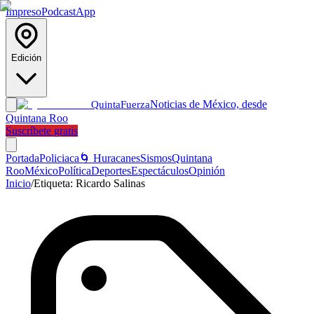
Impreso
Podcast
App
Edición
Noticias de México, desde
Quinta
Fuerza
Quintana Roo
Suscríbete gratis
Portada
Policiaca
🌀 Huracanes
Sismos
Quintana
Roo
México
Política
Deportes
Espectáculos
Opinión
Inicio
/
Etiqueta:
Ricardo Salinas