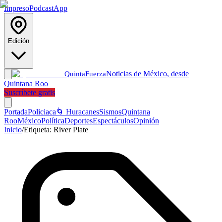
Impreso
Podcast
App
Edición
Noticias de México, desde
Quinta
Fuerza
Quintana Roo
Suscríbete gratis
Portada
Policiaca
🌀 Huracanes
Sismos
Quintana
Roo
México
Política
Deportes
Espectáculos
Opinión
Inicio
/
Etiqueta:
River Plate