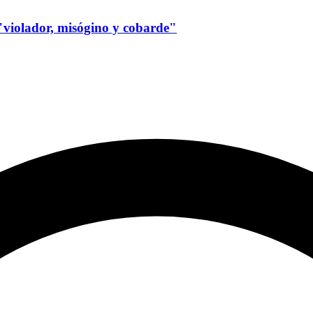
"violador, misógino y cobarde"