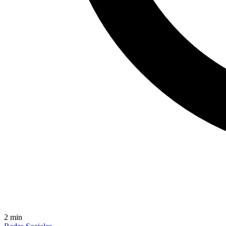
2
min