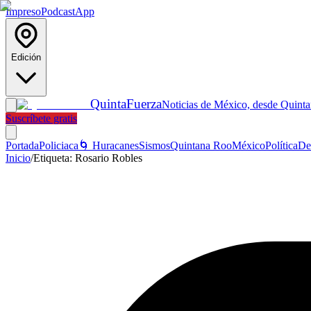
Impreso
Podcast
App
Edición
Quinta
Fuerza
Noticias de México, desde Quint
Suscríbete gratis
Portada
Policiaca
🌀 Huracanes
Sismos
Quintana Roo
México
Política
De
Inicio
/
Etiqueta:
Rosario Robles