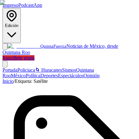
Impreso
Podcast
App
Edición
Noticias de México, desde
Quinta
Fuerza
Quintana Roo
Suscríbete gratis
Portada
Policiaca
🌀 Huracanes
Sismos
Quintana
Roo
México
Política
Deportes
Espectáculos
Opinión
Inicio
/
Etiqueta:
Satélite