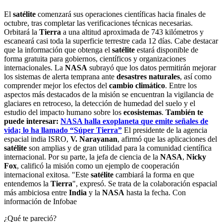
El
satélite
comenzará sus operaciones científicas hacia finales de
octubre, tras completar las verificaciones técnicas necesarias.
Orbitará la
Tierra
a una altitud aproximada de 743 kilómetros y
escaneará casi toda la superficie terrestre cada 12 días. Cabe destacar
que la información que obtenga el
satélite
estará disponible de
forma gratuita para gobiernos, científicos y organizaciones
internacionales. La
NASA
subrayó que los datos permitirán mejorar
los sistemas de alerta temprana ante
desastres naturales
, así como
comprender mejor los efectos del
cambio climático
. Entre los
aspectos más destacados de la misión se encuentran la vigilancia de
glaciares en retroceso, la detección de humedad del suelo y el
estudio del impacto humano sobre los
ecosistemas
.
También te
puede interesar:
NASA halla exoplaneta que emite señales de
vida; lo ha llamado “Súper Tierra”
El presidente de la agencia
espacial india ISRO,
V. Narayanan
, afirmó que las aplicaciones del
satélite
son amplias y de gran utilidad para la comunidad científica
internacional. Por su parte, la jefa de ciencia de la
NASA
,
Nicky
Fox
, calificó la misión como un ejemplo de cooperación
internacional exitosa. "Este
satélite
cambiará la forma en que
entendemos la
Tierra
", expresó. Se trata de la colaboración espacial
más ambiciosa entre
India
y la
NASA
hasta la fecha. Con
información de Infobae
¿Qué te pareció?