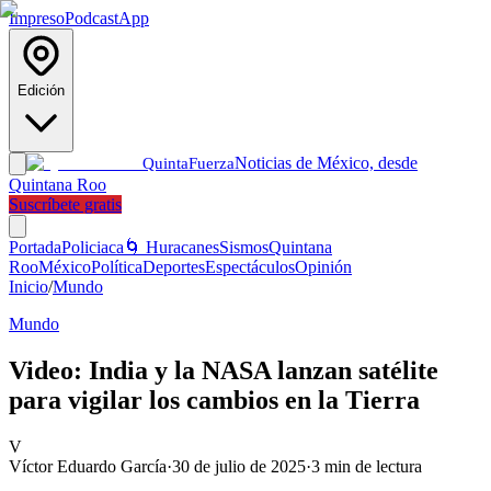
Impreso
Podcast
App
Edición
Noticias de México, desde
Quinta
Fuerza
Quintana Roo
Suscríbete gratis
Portada
Policiaca
🌀 Huracanes
Sismos
Quintana
Roo
México
Política
Deportes
Espectáculos
Opinión
Inicio
/
Mundo
Mundo
Video: India y la NASA lanzan satélite
para vigilar los cambios en la Tierra
V
Víctor Eduardo García
·
30 de julio de 2025
·
3
min de lectura