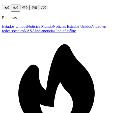
🔥
0
👍
0
😲
0
😢
0
😠
0
Etiquetas
Estados Unidos
Noticias Mundo
Noticias Estados Unidos
Video en
redes sociales
NASA
India
noticias India
Satélite