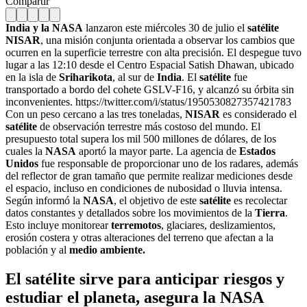
Compartir
India y la NASA
lanzaron este miércoles 30 de julio el
satélite
NISAR
, una misión conjunta orientada a observar los cambios que
ocurren en la superficie terrestre con alta precisión. El despegue tuvo
lugar a las 12:10 desde el Centro Espacial Satish Dhawan, ubicado
en la isla de
Sriharikota
, al sur de
India
. El
satélite
fue
transportado a bordo del cohete GSLV-F16, y alcanzó su órbita sin
inconvenientes. https://twitter.com/i/status/1950530827357421783
Con un peso cercano a las tres toneladas,
NISAR
es considerado el
satélite
de observación terrestre más costoso del mundo. El
presupuesto total supera los mil 500 millones de dólares, de los
cuales la
NASA
aportó la mayor parte. La agencia de
Estados
Unidos
fue responsable de proporcionar uno de los radares, además
del reflector de gran tamaño que permite realizar mediciones desde
el espacio, incluso en condiciones de nubosidad o lluvia intensa.
Según informó la
NASA
, el objetivo de este
satélite
es recolectar
datos constantes y detallados sobre los movimientos de la
Tierra
.
Esto incluye monitorear
terremotos
, glaciares, deslizamientos,
erosión costera y otras alteraciones del terreno que afectan a la
población y al
medio ambiente.
El satélite sirve para anticipar riesgos y
estudiar el planeta, asegura la NASA