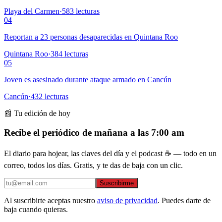
Playa del Carmen
·
583
lecturas
04
Reportan a 23 personas desaparecidas en Quintana Roo
Quintana Roo
·
384
lecturas
05
Joven es asesinado durante ataque armado en Cancún
Cancún
·
432
lecturas
📰 Tu edición de hoy
Recibe el periódico de mañana a las 7:00 am
El diario para hojear, las claves del día y el podcast ☕ — todo en un
correo, todos los días. Gratis, y te das de baja con un clic.
Suscribirme
Al suscribirte aceptas nuestro
aviso de privacidad
. Puedes darte de
baja cuando quieras.