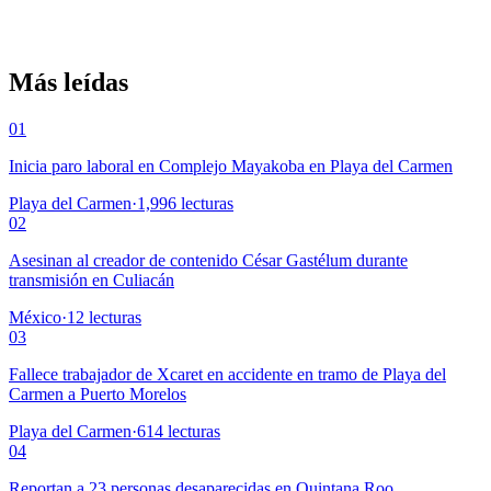
Más leídas
01
Inicia paro laboral en Complejo Mayakoba en Playa del Carmen
Playa del Carmen
·
1,996
lecturas
02
Asesinan al creador de contenido César Gastélum durante
transmisión en Culiacán
México
·
12
lecturas
03
Fallece trabajador de Xcaret en accidente en tramo de Playa del
Carmen a Puerto Morelos
Playa del Carmen
·
614
lecturas
04
Reportan a 23 personas desaparecidas en Quintana Roo