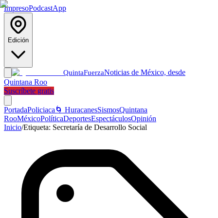
Impreso
Podcast
App
Edición
Noticias de México, desde
Quinta
Fuerza
Quintana Roo
Suscríbete gratis
Portada
Policiaca
🌀 Huracanes
Sismos
Quintana
Roo
México
Política
Deportes
Espectáculos
Opinión
Inicio
/
Etiqueta:
Secretaría de Desarrollo Social