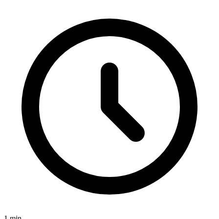
1
min