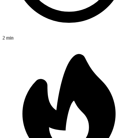
2
min