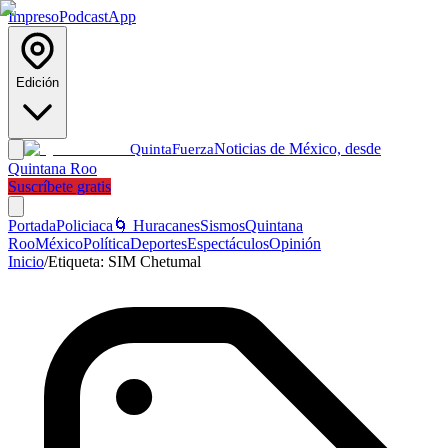
Impreso
Podcast
App
Edición
Noticias de México, desde
Quinta
Fuerza
Quintana Roo
Suscríbete gratis
Portada
Policiaca
🌀 Huracanes
Sismos
Quintana
Roo
México
Política
Deportes
Espectáculos
Opinión
Inicio
/
Etiqueta:
SIM Chetumal