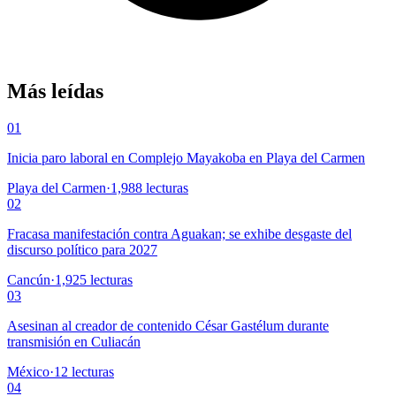
Más leídas
01
Inicia paro laboral en Complejo Mayakoba en Playa del Carmen
Playa del Carmen
·
1,988
lecturas
02
Fracasa manifestación contra Aguakan; se exhibe desgaste del
discurso político para 2027
Cancún
·
1,925
lecturas
03
Asesinan al creador de contenido César Gastélum durante
transmisión en Culiacán
México
·
12
lecturas
04