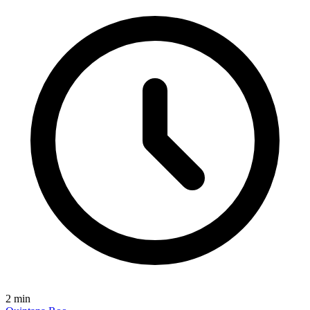
2
min