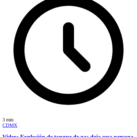
3
min
CDMX
Video: Explosión de tanque de gas deja una persona