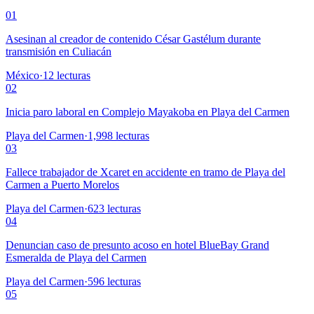
01
Asesinan al creador de contenido César Gastélum durante
transmisión en Culiacán
México
·
12
lecturas
02
Inicia paro laboral en Complejo Mayakoba en Playa del Carmen
Playa del Carmen
·
1,998
lecturas
03
Fallece trabajador de Xcaret en accidente en tramo de Playa del
Carmen a Puerto Morelos
Playa del Carmen
·
623
lecturas
04
Denuncian caso de presunto acoso en hotel BlueBay Grand
Esmeralda de Playa del Carmen
Playa del Carmen
·
596
lecturas
05