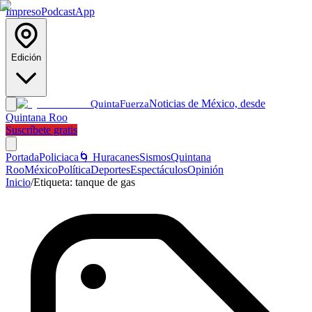
Impreso
Podcast
App
Edición
Noticias de México, desde
Quinta
Fuerza
Quintana Roo
Suscríbete gratis
Portada
Policiaca
🌀 Huracanes
Sismos
Quintana
Roo
México
Política
Deportes
Espectáculos
Opinión
Inicio
/
Etiqueta:
tanque de gas