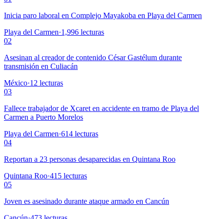
Inicia paro laboral en Complejo Mayakoba en Playa del Carmen
Playa del Carmen
·
1,996
lecturas
02
Asesinan al creador de contenido César Gastélum durante
transmisión en Culiacán
México
·
12
lecturas
03
Fallece trabajador de Xcaret en accidente en tramo de Playa del
Carmen a Puerto Morelos
Playa del Carmen
·
614
lecturas
04
Reportan a 23 personas desaparecidas en Quintana Roo
Quintana Roo
·
415
lecturas
05
Joven es asesinado durante ataque armado en Cancún
Cancún
·
473
lecturas