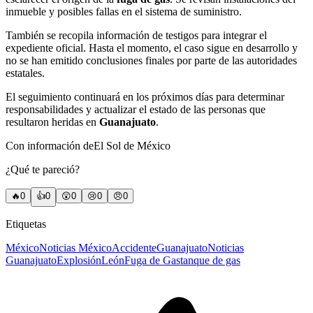
inmueble y posibles fallas en el sistema de suministro.
También se recopila información de testigos para integrar el
expediente oficial. Hasta el momento, el caso sigue en desarrollo y
no se han emitido conclusiones finales por parte de las autoridades
estatales.
El seguimiento continuará en los próximos días para determinar
responsabilidades y actualizar el estado de las personas que
resultaron heridas en
Guanajuato
.
Con información deEl Sol de México
¿Qué te pareció?
🔥
0
👍
0
😲
0
😢
0
😠
0
Etiquetas
México
Noticias México
Accidente
Guanajuato
Noticias
Guanajuato
Explosión
León
Fuga de Gas
tanque de gas