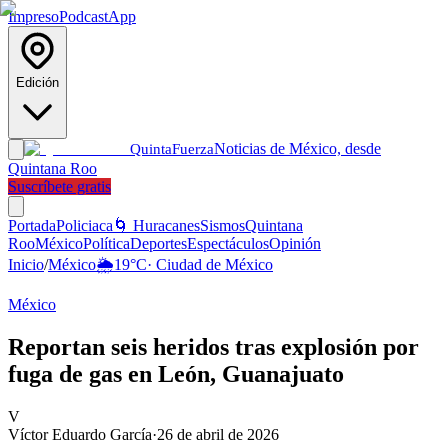
Impreso
Podcast
App
Edición
Noticias de México, desde
Quinta
Fuerza
Quintana Roo
Suscríbete gratis
Portada
Policiaca
🌀 Huracanes
Sismos
Quintana
Roo
México
Política
Deportes
Espectáculos
Opinión
Inicio
/
México
🌦️
19
°C
·
Ciudad de México
México
Reportan seis heridos tras explosión por
fuga de gas en León, Guanajuato
V
Víctor Eduardo García
·
26 de abril de 2026