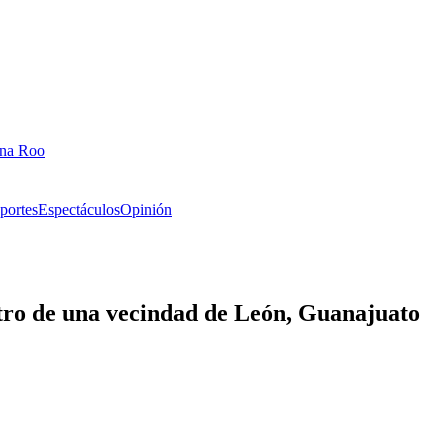
ana Roo
portes
Espectáculos
Opinión
ntro de una vecindad de León, Guanajuato