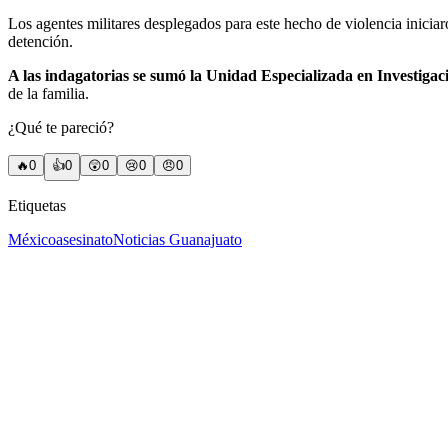
Los agentes militares desplegados para este hecho de violencia inicia
detención.
A las indagatorias se sumó la Unidad Especializada en Investigac
de la familia.
¿Qué te pareció?
🔥
0
👍
0
😲
0
😢
0
😠
0
Etiquetas
México
asesinato
Noticias Guanajuato