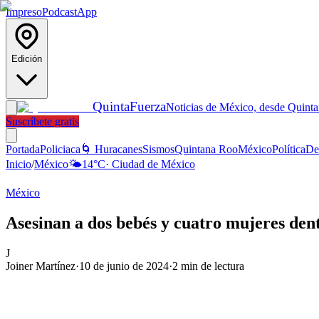
Impreso
Podcast
App
Edición
Quinta
Fuerza
Noticias de México, desde Quint
Suscríbete gratis
Portada
Policiaca
🌀 Huracanes
Sismos
Quintana Roo
México
Política
De
Inicio
/
México
🌤️
14
°C
·
Ciudad de México
México
Asesinan a dos bebés y cuatro mujeres de
J
Joiner Martínez
·
10 de junio de 2024
·
2
min de lectura