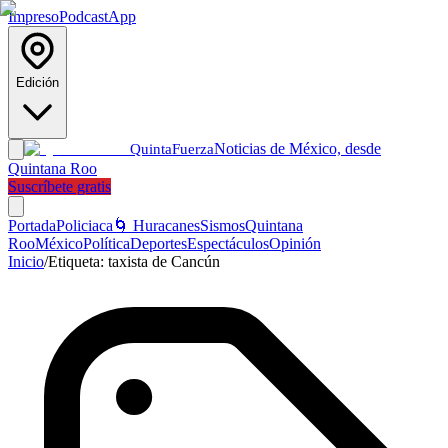
Impreso
Podcast
App
Edición
Noticias de México, desde
Quinta
Fuerza
Quintana Roo
Suscríbete gratis
Portada
Policiaca
🌀 Huracanes
Sismos
Quintana
Roo
México
Política
Deportes
Espectáculos
Opinión
Inicio
/
Etiqueta:
taxista de Cancún