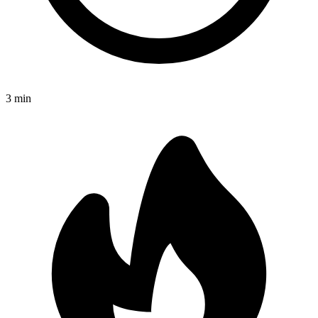
3
min