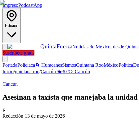
Impreso
Podcast
App
Edición
Quinta
Fuerza
Noticias de México, desde Quint
Suscríbete gratis
Portada
Policiaca
🌀 Huracanes
Sismos
Quintana Roo
México
Política
De
Inicio
/
quintana roo
/
Cancún
🌤️
30
°C
·
Cancún
Cancún
Asesinan a taxista que manejaba la unida
R
Redacción
·
13 de mayo de 2026