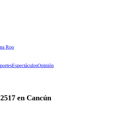
ana Roo
portes
Espectáculos
Opinión
d 2517 en Cancún