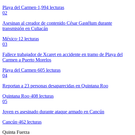
Playa del Carmen
·
1,994
lecturas
02
Asesinan al creador de contenido César Gastélum durante
transmisión en Culiacán
México
·
12
lecturas
03
Fallece trabajador de Xcaret en accidente en tramo de Playa del
Carmen a Puerto Morelos
Playa del Carmen
·
605
lecturas
04
Reportan a 23 personas desaparecidas en Quintana Roo
Quintana Roo
·
408
lecturas
05
Joven es asesinado durante ataque armado en Cancún
Cancún
·
462
lecturas
Quinta Fuerza