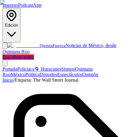
Impreso
Podcast
App
Edición
Noticias de México, desde
Quinta
Fuerza
Quintana Roo
Suscríbete gratis
Portada
Policiaca
🌀 Huracanes
Sismos
Quintana
Roo
México
Política
Deportes
Espectáculos
Opinión
Inicio
/
Etiqueta:
The Wall Street Journal