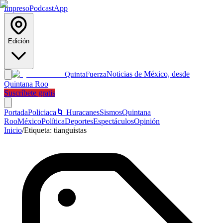
Impreso
Podcast
App
Edición
Noticias de México, desde
Quinta
Fuerza
Quintana Roo
Suscríbete gratis
Portada
Policiaca
🌀 Huracanes
Sismos
Quintana
Roo
México
Política
Deportes
Espectáculos
Opinión
Inicio
/
Etiqueta:
tianguistas