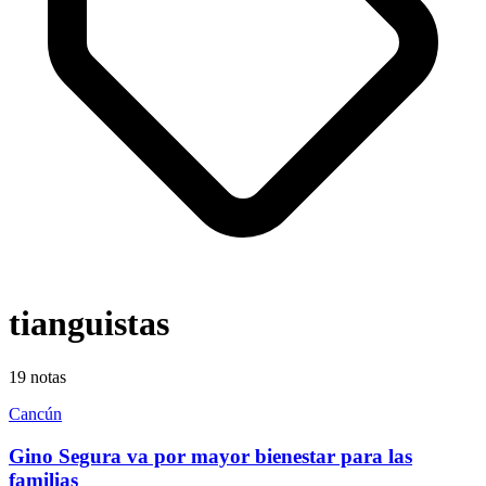
tianguistas
19
notas
Cancún
Gino Segura va por mayor bienestar para las
familias