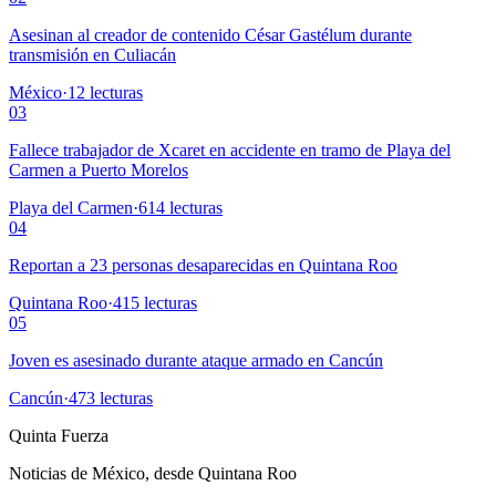
Asesinan al creador de contenido César Gastélum durante
transmisión en Culiacán
México
·
12
lecturas
03
Fallece trabajador de Xcaret en accidente en tramo de Playa del
Carmen a Puerto Morelos
Playa del Carmen
·
614
lecturas
04
Reportan a 23 personas desaparecidas en Quintana Roo
Quintana Roo
·
415
lecturas
05
Joven es asesinado durante ataque armado en Cancún
Cancún
·
473
lecturas
Quinta Fuerza
Noticias de México, desde Quintana Roo