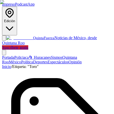
Impreso
Podcast
App
Edición
Noticias de México, desde
Quinta
Fuerza
Quintana Roo
Suscríbete gratis
Portada
Policiaca
🌀 Huracanes
Sismos
Quintana
Roo
México
Política
Deportes
Espectáculos
Opinión
Inicio
/
Etiqueta:
"Toro"